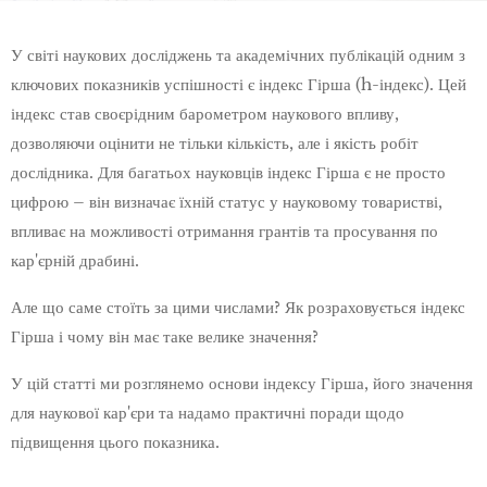
У світі наукових досліджень та академічних публікацій одним з
ключових показників успішності є індекс Гірша (h-індекс). Цей
індекс став своєрідним барометром наукового впливу,
дозволяючи оцінити не тільки кількість, але і якість робіт
дослідника. Для багатьох науковців індекс Гірша є не просто
цифрою – він визначає їхній статус у науковому товаристві,
впливає на можливості отримання грантів та просування по
кар'єрній драбині.
Але що саме стоїть за цими числами? Як розраховується індекс
Гірша і чому він має таке велике значення?
У цій статті ми розглянемо основи індексу Гірша, його значення
для наукової кар'єри та надамо практичні поради щодо
підвищення цього показника.