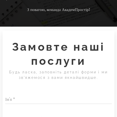
З повагою, команда АкадемПростір!
Замовте наші
послуги
Будь ласка, заповніть деталі форми і ми
зв'яжемося з вами якнайшвидше.
Ім'я