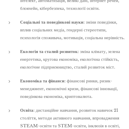
інтелект, автоматизація, великі дані, інтернет речей,
блокчейн, кібербезпека, технології освіти.
Соціальні та поведінкові науки
: зміни поведінки,
вплив соціальних медіа, гендерні стереотипи,
психологія споживача, мотивація, соціальна нерівність.
Екологія та сталий розвиток
: зміна клімату, зелена
енергетика, кругова економіка, екологічна стійкість,
екологічне підприємництво, сталий розвиток міст.
Економіка та фінанси
: фінансові ринки, ризик-
менеджмент, економічні кризи, фінансові інновації,
поведінкова економіка, криптовалюта.
Освіта
: дистанційне навчання, розвиток навичок 21
століття, методи активного навчання, впровадження
STEAM-освіти та STEM-освіти, інклюзія в освіті,