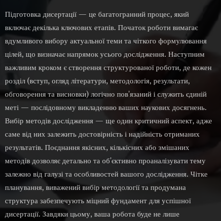
Підготовка дисертації — це багатогранний процес, який
включає декілька ключових етапів. Початок роботи вимагає
вдумливого вибору актуальної теми та чіткого формулювання
цілей, що визначає напрямок усього дослідження. Наступним
важливим кроком є створення структурованої роботи, де кожен
розділ (вступ, огляд літератури, методологія, результати,
обговорення та висновки) логічно пов'язаний і служить єдиній
меті — послідовному викладенню ваших наукових досягнень.
Вибір методів дослідження — ще один критичний аспект, адже
саме від них залежить достовірність і надійність отриманих
результатів. Поєднання якісних, кількісних або змішаних
методів дозволяє детально та об'єктивно проаналізувати тему
залежно від галузі та особливостей вашого дослідження. Чітке
планування, виважений вибір методології та продумана
структура забезпечують міцний фундамент для успішної
дисертації. Завдяки цьому, ваша робота буде не лише