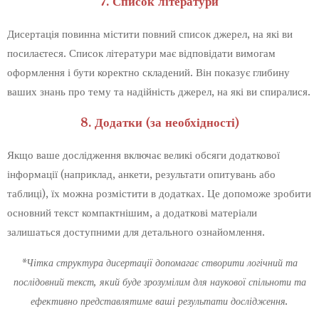
7. Список літератури
Дисертація повинна містити повний список джерел, на які ви
посилаєтеся. Список літератури має відповідати вимогам
оформлення і бути коректно складений. Він показує глибину
ваших знань про тему та надійність джерел, на які ви спиралися.
8. Додатки (за необхідності)
Якщо ваше дослідження включає великі обсяги додаткової
інформації (наприклад, анкети, результати опитувань або
таблиці), їх можна розмістити в додатках. Це допоможе зробити
основний текст компактнішим, а додаткові матеріали
залишаться доступними для детального ознайомлення.
*Чітка структура дисертації допомагає створити логічний та
послідовний текст, який буде зрозумілим для наукової спільноти та
ефективно представлятиме ваші результати дослідження.