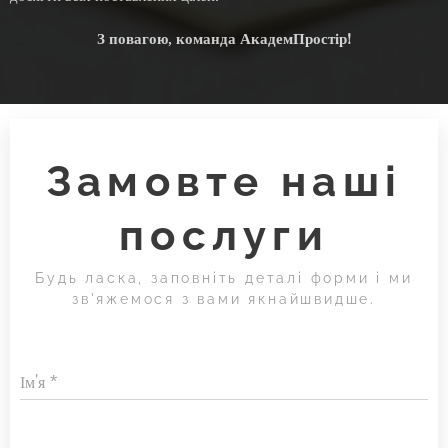
З повагою, команда АкадемПростір!
Замовте наші
послуги
Будь ласка, заповніть деталі форми і ми
зв'яжемося з вами якнайшвидше.
Ім'я