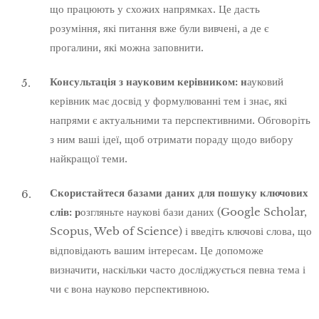
що працюють у схожих напрямках. Це дасть
розуміння, які питання вже були вивчені, а де є
прогалини, які можна заповнити.
Консультація з науковим керівником: н
ауковий
керівник має досвід у формулюванні тем і знає, які
напрями є актуальними та перспективними. Обговоріть
з ним ваші ідеї, щоб отримати пораду щодо вибору
найкращої теми.
Скористайтеся базами даних для пошуку ключових
слів: р
озгляньте наукові бази даних (Google Scholar,
Scopus, Web of Science) і введіть ключові слова, що
відповідають вашим інтересам. Це допоможе
визначити, наскільки часто досліджується певна тема і
чи є вона науково перспективною.