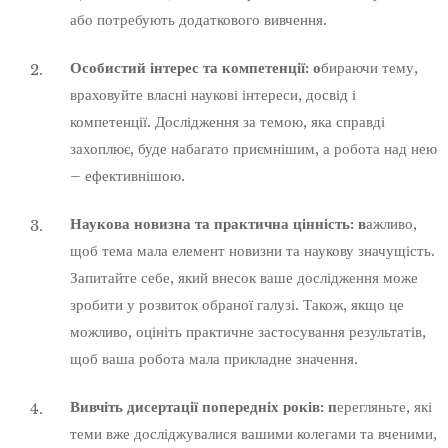
або потребують додаткового вивчення.
Особистий інтерес та компетенції: о
бираючи тему,
враховуйте власні наукові інтереси, досвід і
компетенції. Дослідження за темою, яка справді
захоплює, буде набагато приємнішим, а робота над нею
– ефективнішою.
Наукова новизна та практична цінність: в
ажливо,
щоб тема мала елемент новизни та наукову значущість.
Запитайте себе, який внесок ваше дослідження може
зробити у розвиток обраної галузі. Також, якщо це
можливо, оцініть практичне застосування результатів,
щоб ваша робота мала прикладне значення.
Вивчіть дисертації попередніх років: п
ерегляньте, які
теми вже досліджувалися вашими колегами та вченими,