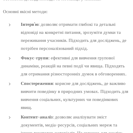
Основні якісні методи:
Інтерв'ю
: дозволяє отримати глибокі та детальні
відповіді на конкретні питання, зрозуміти думки та
переживання учасників. Підходить для досліджень, де
потрібен персоналізований підхід.
Фокус-групи
: ефективні для вивчення групової
динаміки, реакцій на певні події чи явища. Підходять
для отримання різносторонніх думок в обговореннях.
Спостереження
: корисне для досліджень, де важливо
вивчити поведінку в природних умовах. Підходить для
вивчення соціальних, культурних чи поведінкових
явищ.
Контент-аналіз
: дозволяє аналізувати зміст
документів, медіа-ресурсів, соціальних мереж та
інших текстових матеріалів. Це корисно для аналізу