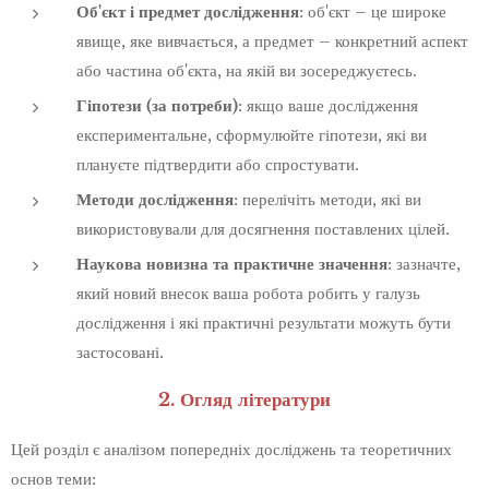
Об'єкт і предмет дослідження
: об'єкт – це широке
явище, яке вивчається, а предмет – конкретний аспект
або частина об'єкта, на якій ви зосереджуєтесь.
Гіпотези (за потреби)
: якщо ваше дослідження
експериментальне, сформулюйте гіпотези, які ви
плануєте підтвердити або спростувати.
Методи дослідження
: перелічіть методи, які ви
використовували для досягнення поставлених цілей.
Наукова новизна та практичне значення
: зазначте,
який новий внесок ваша робота робить у галузь
дослідження і які практичні результати можуть бути
застосовані.
2. Огляд літератури
Цей розділ є аналізом попередніх досліджень та теоретичних
основ теми: