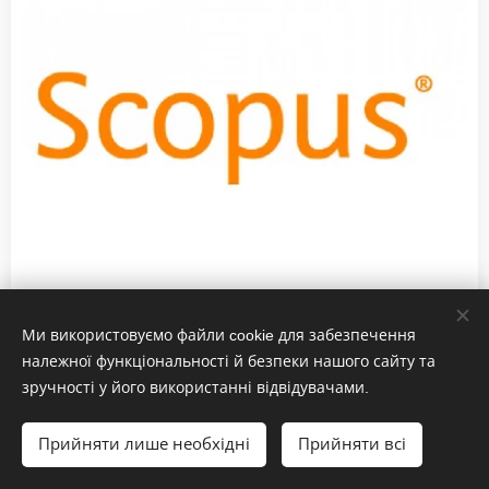
Публікація в індексованих виданнях Scopus
Ми використовуємо файли cookie для забезпечення
належної функціональності й безпеки нашого сайту та
ДІЗНАТИСЬ ДЕТАЛІ...
зручності у його використанні відвідувачами.
Прийняти лише необхідні
Прийняти всі