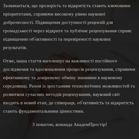
Зазначається, що прозорість та відкритість стають ключовими
пріоритетами, сприяючи високому рівню наукової
доброчесності. Підвищення доступності рецензій для
громадськості через відкрите та публічне рецензування сприяє
підвищенню об'єктивності та перевіреності наукових
результатів.
Отже, наша стаття наголошує на важливості постійного
дослідження та вдосконалення процесів рецензування, сприяючи
ефективному та довіреному обміну знаннями в науковому
середовищі. Разом із зростанням технологічних можливостей та
розвитком сучасних методів рецензування, науковий світ
входить в новий етап, де співпраця, об'єктивність та відкритість
стають фундаментальними цінностями.
З повагою, команда АкадемПростір!