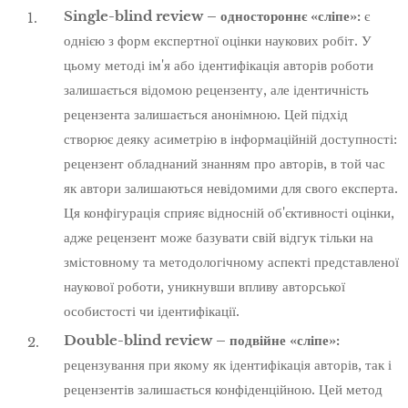
Single-blind review – одностороннє «сліпе»:
є
однією з форм експертної оцінки наукових робіт. У
цьому методі ім'я або ідентифікація авторів роботи
залишається відомою рецензенту, але ідентичність
рецензента залишається анонімною. Цей підхід
створює деяку асиметрію в інформаційній доступності:
рецензент обладнаний знанням про авторів, в той час
як автори залишаються невідомими для свого експерта.
Ця конфігурація сприяє відносній об'єктивності оцінки,
адже рецензент може базувати свій відгук тільки на
змістовному та методологічному аспекті представленої
наукової роботи, уникнувши впливу авторської
особистості чи ідентифікації.
Double-blind review – подвійне «сліпе»:
рецензування при якому як ідентифікація авторів, так і
рецензентів залишається конфіденційною. Цей метод