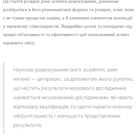
Ця стаття розкриє різні аспекти рецензування, допоможе
розібратися в його різноманітних формах та розкриє, чому воно
є не тільки процесом оцінки, а й ключовим елементом взаємодії
у науковому співтоваристві. Відкриймо разом та покладемо під
приціл об'єктивності та ефективності цей захоплюючий аспект
наукового світу.
Наукове рецензування (англ. academic peer
review) — це процес, за допомогою якого рукопис,
що містить результати наукового дослідження,
оцінюється незалежними дослідниками, які мають
відповідну кваліфікацію та здатні оцінити новизну,
обґрунтованість і значущість представлених
результатів.