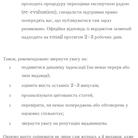
проходить процедуру переоцінки експертною радою
(re-evaluation), спеціалісти підтримки прямо
попередять вас, що публікуватися там зараз
ризиковано. Офіційна відповідь із вердиктом зазвичай
надходить на email протягом 2–3 робочих днів.
Також, рекомендовано звернути увагу на:
подивитися динаміку індексації (чи немає перерв або
змін видавця);
оцінити якість останніх 2–3 випусків;
проаналізувати цитованість статей;
перевірити, чи немає попереджень або обговорень у
наукових спільнотах;
звернути увагу на репутацію видавництва.
Окремо варто оцінювати не лише сам журнал, а й видавця, адже