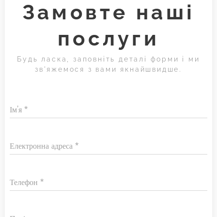
Замовте наші
послуги
Будь ласка, заповніть деталі форми і ми
зв'яжемося з вами якнайшвидше.
Ім'я
Електронна адреса
Телефон