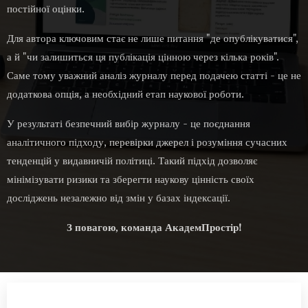
постійної оцінки.
Для автора ключовим стає не лише питання "де опублікуватися",
а й "чи залишиться ця публікація цінною через кілька років".
Саме тому уважний аналіз журналу перед подачею статті - це не
додаткова опція, а необхідний етап наукової роботи.
У результаті безпечний вибір журналу - це поєднання
аналітичного підходу, перевірки джерел і розуміння сучасних
тенденцій у видавничій політиці. Такий підхід дозволяє
мінімізувати ризики та зберегти наукову цінність своїх
досліджень незалежно від змін у базах індексації.
З повагою, команда АкадемПростір!