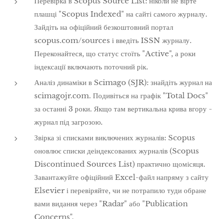
Перевірка в Scopus Source List: ніколи не вірте
плашці "Scopus Indexed" на сайті самого журналу.
Зайдіть на офіційний безкоштовний портал
scopus.com/sources і введіть ISSN журналу.
Переконайтеся, що статус стоїть "Active", а роки
індексації включають поточний рік.
Аналіз динаміки в Scimago (SJR): знайдіть журнал на
scimagojr.com. Подивіться на графік "Total Docs"
за останні 3 роки. Якщо там вертикальна крива вгору -
журнал під загрозою.
Звірка зі списками виключених журналів: Scopus
оновлює списки деіндексованих журналів (Scopus
Discontinued Sources List) практично щомісяця.
Завантажуйте офіційний Excel-файл напряму з сайту
Elsevier і перевіряйте, чи не потрапило туди обране
вами видання через "Radar" або "Publication
Concerns".