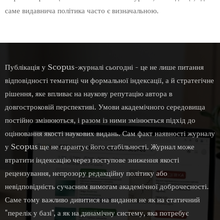
саме видавнича політика часто є визначальною.
Публікація у Scopus-журналі сьогодні - це не лише питання
відповідності тематиці чи формальної індексації, а й стратегічне
рішення, яке впливає на наукову репутацію автора в
довгостроковій перспективі. Умови академічного середовища
постійно змінюються, і разом із ними змінюється підхід до
оцінювання якості наукових видань. Сам факт наявності журналу
у Scopus ще не гарантує його стабільності. Журнал може
втратити індексацію через поступове зниження якості
рецензування, непрозору редакційну політику або
невідповідність сучасним вимогам академічної доброчесності.
Саме тому важливо дивитися на видання не як на статичний
"перелік у базі", а як на динамічну систему, яка потребує