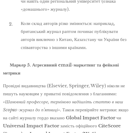
чи навіть один регіональний університет (ознака
«домашнього» журналу).
Коли склад авторів різко змінюється: наприклад,
британський журнал раптом починає публікувати
авторів виключно з Китаю, Казахстану чи України без
співавторства з іншими країнами.
🚩 Маркер 5. Агресивний email-маркетинг та фейкові
метрики
Провідні видавництва (Elsevier, Springer, Wiley) ніколи не
пишуть науковцям у приватні повідомлення з благаннями:
«Шановний професоре, терміново надішліть статтю в наш
Scopus-журнал до п'ятниці»
. Також перевіряйте метрики: якщо
на сайті журналу гордо вказано
Global Impact Factor
чи
Universal Impact Factor
замість офіційного
CiteScore