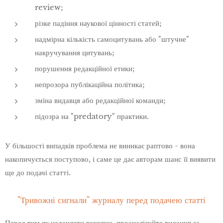
review;
різке падіння наукової цінності статей;
надмірна кількість самоцитувань або "штучне"
накручування цитувань;
порушення редакційної етики;
непрозора публікаційна політика;
зміна видавця або редакційної команди;
підозра на "predatory" практики.
У більшості випадків проблема не виникає раптово - вона
накопичується поступово, і саме це дає авторам шанс її виявити
ще до подачі статті.
"Тривожні сигнали" журналу перед подачею статті
Перед тим як надсилати рукопис, проаналізуйте видання за