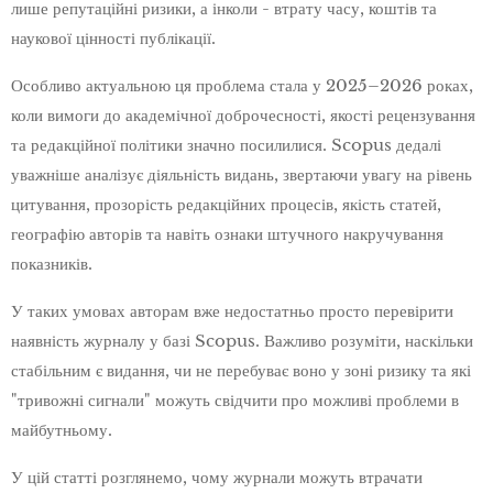
лише репутаційні ризики, а інколи - втрату часу, коштів та
наукової цінності публікації.
Особливо актуальною ця проблема стала у 2025–2026 роках,
коли вимоги до академічної доброчесності, якості рецензування
та редакційної політики значно посилилися. Scopus дедалі
уважніше аналізує діяльність видань, звертаючи увагу на рівень
цитування, прозорість редакційних процесів, якість статей,
географію авторів та навіть ознаки штучного накручування
показників.
У таких умовах авторам вже недостатньо просто перевірити
наявність журналу у базі Scopus. Важливо розуміти, наскільки
стабільним є видання, чи не перебуває воно у зоні ризику та які
"тривожні сигнали" можуть свідчити про можливі проблеми в
майбутньому.
У цій статті розглянемо, чому журнали можуть втрачати