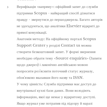
Верифікація «напряму»: офіційний запит до служби
підтримки Scopus - найкращий спосіб дізнатися
правду - звернутися до першоджерела. Багато авторів
не здогадуються, що аналітики Elsevier відкриті до
прямої комунікації.
Анатомія методу: На офіційному порталі Scopus
Support Center у розділі Contact us можна
створити безкоштовний запит. У формі звернення
необхідно обрати тему «Source enquiries» (Запити
щодо джерел) і лаконічно англійською мовою
попросити роз'яснити поточний статус журналу,
обов'язково вказавши його назву та ISSN.
У чому цінність: Служба підтримки має доступ до
внутрішньої кухні бази даних. Вони володіють
інформацією, якої ще немає у відкритому доступі.
Якщо журнал уже потрапив під підозру й наразі