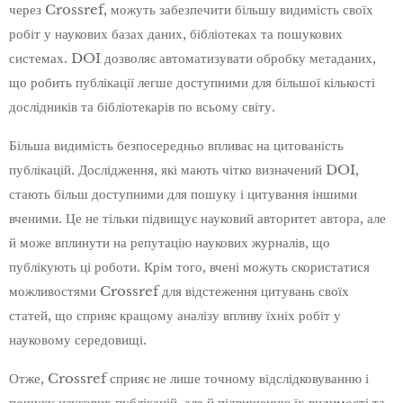
через Crossref, можуть забезпечити більшу видимість своїх
робіт у наукових базах даних, бібліотеках та пошукових
системах. DOI дозволяє автоматизувати обробку метаданих,
що робить публікації легше доступними для більшої кількості
дослідників та бібліотекарів по всьому світу.
Більша видимість безпосередньо впливає на цитованість
публікацій. Дослідження, які мають чітко визначений DOI,
стають більш доступними для пошуку і цитування іншими
вченими. Це не тільки підвищує науковий авторитет автора, але
й може вплинути на репутацію наукових журналів, що
публікують ці роботи. Крім того, вчені можуть скористатися
можливостями Crossref для відстеження цитувань своїх
статей, що сприяє кращому аналізу впливу їхніх робіт у
науковому середовищі.
Отже, Crossref сприяє не лише точному відслідковуванню і
пошуку наукових публікацій, але й підвищенню їх видимості та