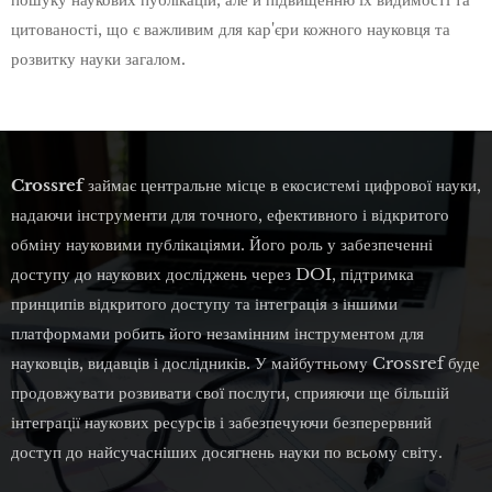
цитованості, що є важливим для кар'єри кожного науковця та
розвитку науки загалом.
Crossref
займає центральне місце в екосистемі цифрової науки,
надаючи інструменти для точного, ефективного і відкритого
обміну науковими публікаціями. Його роль у забезпеченні
доступу до наукових досліджень через DOI, підтримка
принципів відкритого доступу та інтеграція з іншими
платформами робить його незамінним інструментом для
науковців, видавців і дослідників. У майбутньому Crossref буде
продовжувати розвивати свої послуги, сприяючи ще більшій
інтеграції наукових ресурсів і забезпечуючи безперервний
доступ до найсучасніших досягнень науки по всьому світу.