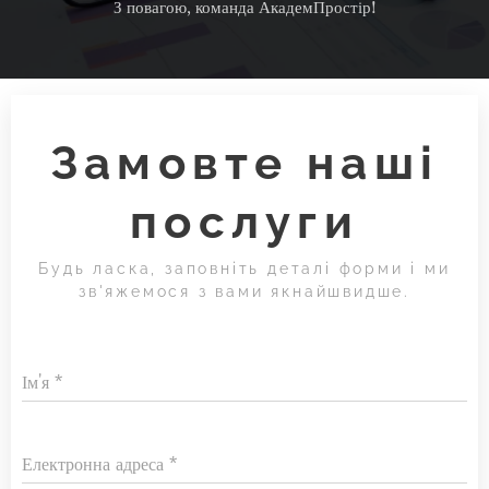
З повагою, команда АкадемПростір!
Замовте наші
послуги
Будь ласка, заповніть деталі форми і ми
зв'яжемося з вами якнайшвидше.
Ім'я
Електронна адреса