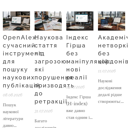
OpenAlex:
Наукова
Індекс
Академі
сучасний
стаття
Гірша
нетворк
інструмент
під
без
без
для
загрозою:
маніпуляцій:
кордоні
пошуку
які
нові
11.07.2026
наукових
порушення
реалії
Наукові
публікацій
призводять
19.07.2026
дослідження
до
дедалі рідше
08.08.2026
Індекс Гірша
ретракції
створюються
(H-index)
Пошук
в межах однієї
вже давно
31.07.2026
наукової
кафедри,
став одним із
літератури
Багато
університету
ключових
давно
дослідників