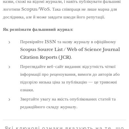
назви, схожі на відомі журнали, і навіть публікувати фальшиві
логотипи Scopus/WoS. Така співпраця не лише марна для
дослідника, але й може завдати шкоди його репутації.
Як розпізнати фальшивий журнал:
Перевіряйте ISSN та назву журналу в офіційному
Scopus Source List /
Web of Science Journal
Citation Reports (JCR)
.
Переглядайте веб-сайт видання: відсутність чіткої
інформації про рецензування, вимоги до авторів або
підозріло низька ціна за публікацію — це тривожні
ознаки.
Звертайте увагу на якість опублікованих статей та
редакційного складу журналу.
Які ключові ознаки вказують на те, що