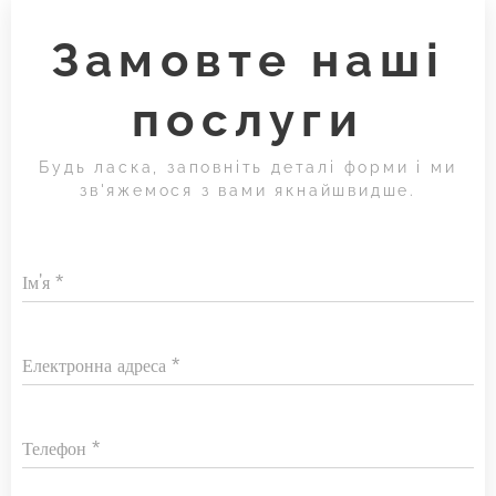
Замовте наші
послуги
Будь ласка, заповніть деталі форми і ми
зв'яжемося з вами якнайшвидше.
Ім'я
Електронна адреса
Телефон