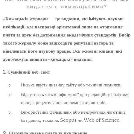
видання є «хижацьким»?
«Хижацькі» журнали — це видання, які імітують наукові
публікації, але насправді орієнтовані лише на отримання
плати за друк без дотримання академічних стандартів. Вибір
такого журналу може зашкодити репутації автора та
нівелювати його наукову працю. Ось основні ознаки, які
допоможуть виявити «хижацькі» видання:
1. Сумнівний веб-сайт
Низька якість дизайну сайту або технічні помилки.
Відсутність чіткої інформації про редакційну політику,
процес рецензування чи вимоги до авторів.
Використання фальшивих або некоректних логотипів
баз даних, таких як Scopus чи Web of Science.
2. Підозріло низька плата за публікацію