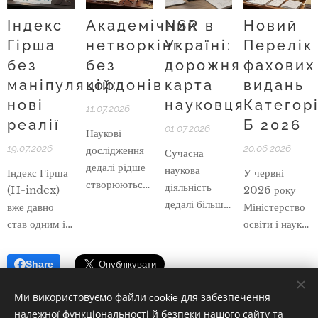
Індекс
Академічний
NSR в
Новий
Гірша
нетворкінг
Україні:
Перелік
без
без
дорожня
фахових
маніпуляцій:
кордонів
карта
видань
нові
науковця
Категор
11.07.2026
реалії
Б 2026
01.07.2026
Наукові
19.07.2026
20.06.2026
дослідження
Сучасна
дедалі рідше
наукова
Індекс Гірша
У червні
створюються
діяльність
(H-index)
2026 року
в межах однієї
дедалі більше
вже давно
Міністерство
кафедри,
базується на
став одним із
освіти і науки
університету
цифрових
ключових
України
чи навіть
інструментах,
показників, за
оприлюднило
Share
країни.
відкритості
якими
оновлений
Сучасна
досліджень та
оцінюють
Перелік
Ми використовуємо файли cookie для забезпечення
академічна
прозорому
наукову
наукових
належної функціональності й безпеки нашого сайту та