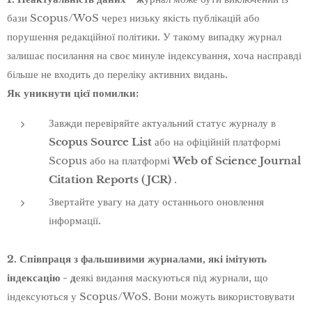
бази Scopus/WoS через низьку якість публікацій або
порушення редакційної політики. У такому випадку журнал
залишає посилання на своє минуле індексування, хоча насправді
більше не входить до переліку активних видань.
Як уникнути цієї помилки:
Завжди перевіряйте актуальний статус журналу в
Scopus Source List
або на офіційній платформі
Scopus або на платформі
Web of Science Journal
Citation Reports (JCR)
.
Звертайте увагу на дату останнього оновлення
інформації.
2. Співпраця з фальшивими журналами, які імітують
індексацію - д
еякі видання маскуються під журнали, що
індексуються у Scopus/WoS. Вони можуть використовувати