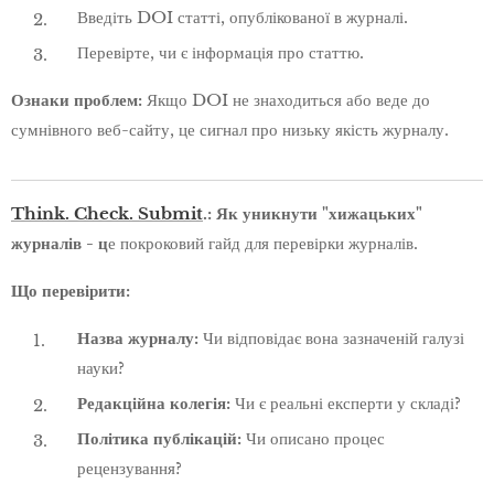
Введіть DOI статті, опублікованої в журналі.
Перевірте, чи є інформація про статтю.
Ознаки проблем:
Якщо DOI не знаходиться або веде до
сумнівного веб-сайту, це сигнал про низьку якість журналу.
Think. Check. Submit
.: Як уникнути "хижацьких"
журналів - ц
е покроковий гайд для перевірки журналів.
Що перевірити:
Назва журналу:
Чи відповідає вона зазначеній галузі
науки?
Редакційна колегія:
Чи є реальні експерти у складі?
Політика публікацій:
Чи описано процес
рецензування?