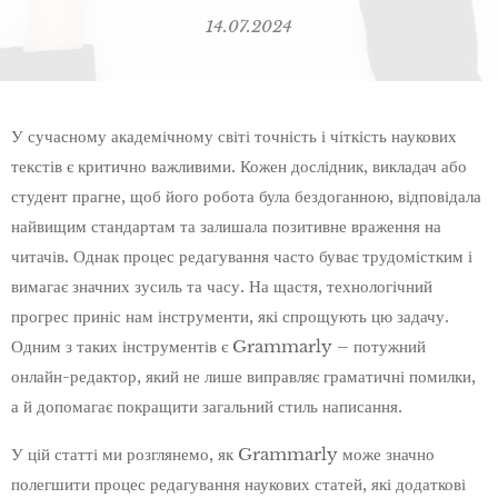
14.07.2024
У сучасному академічному світі точність і чіткість наукових
текстів є критично важливими. Кожен дослідник, викладач або
студент прагне, щоб його робота була бездоганною, відповідала
найвищим стандартам та залишала позитивне враження на
читачів. Однак процес редагування часто буває трудомістким і
вимагає значних зусиль та часу. На щастя, технологічний
прогрес приніс нам інструменти, які спрощують цю задачу.
Одним з таких інструментів є Grammarly – потужний
онлайн-редактор, який не лише виправляє граматичні помилки,
а й допомагає покращити загальний стиль написання.
У цій статті ми розглянемо, як Grammarly може значно
полегшити процес редагування наукових статей, які додаткові