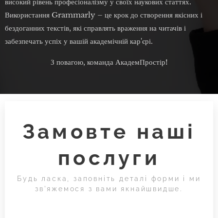
високий рівень професіоналізму у своїх наукових статтях.
Використання Grammarly – це крок до створення якісних і
бездоганних текстів, які справлять враження на читачів і
забезпечать успіх у вашій академічній кар'єрі.
З повагою, команда АкадемПростір!
Замовте наші
послуги
Будь ласка, заповніть деталі форми і ми
зв'яжемося з вами якнайшвидше.