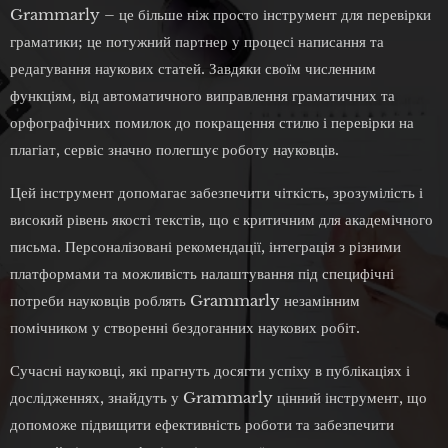
Grammarly – це більше ніж просто інструмент для перевірки
граматики; це потужний партнер у процесі написання та
редагування наукових статей. Завдяки своїм численним
функціям, від автоматичного виправлення граматичних та
орфографічних помилок до покращення стилю і перевірки на
плагіат, сервіс значно полегшує роботу науковців.
Цей інструмент допомагає забезпечити чіткість, зрозумілість і
високий рівень якості текстів, що є критичним для академічного
письма. Персоналізовані рекомендації, інтеграція з різними
платформами та можливість налаштування під специфічні
потреби науковців роблять Grammarly незамінним
помічником у створенні бездоганних наукових робіт.
Сучасні науковці, які прагнуть досягти успіху в публікаціях і
дослідженнях, знайдуть у Grammarly цінний інструмент, що
допоможе підвищити ефективність роботи та забезпечити