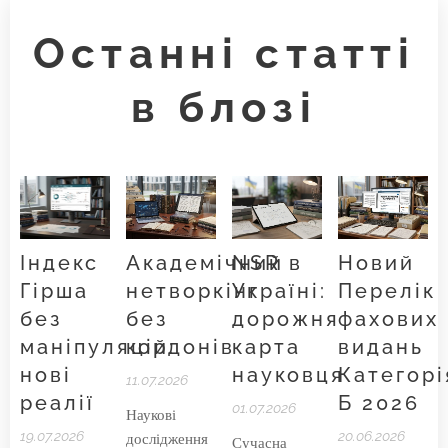
Останні статті
в блозі
Індекс
Академічний
NSR в
Новий
Гірша
нетворкінг
Україні:
Перелік
без
без
дорожня
фахових
маніпуляцій:
кордонів
карта
видань
нові
науковця
Категорі
11.07.2026
реалії
Б 2026
01.07.2026
Наукові
19.07.2026
20.06.2026
дослідження
Сучасна