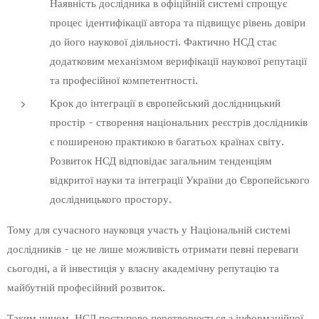
Наявність дослідника в офіційній системі спрощує
процес ідентифікації автора та підвищує рівень довіри
до його наукової діяльності. Фактично НСД стає
додатковим механізмом верифікації наукової репутації
та професійної компетентності.
Крок до інтеграції в європейський дослідницький
простір - створення національних реєстрів дослідників
є поширеною практикою в багатьох країнах світу.
Розвиток НСД відповідає загальним тенденціям
відкритої науки та інтеграції України до Європейського
дослідницького простору.
Тому для сучасного науковця участь у Національній системі
дослідників - це не лише можливість отримати певні переваги
сьогодні, а й інвестиція у власну академічну репутацію та
майбутній професійний розвиток.
Таким чином, НСД поступово перетворюється з інформаційної