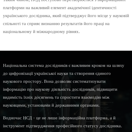
платформи на важливий елемент академічної ідентичності
українського дослідника, який підтверджує його місце у науковій
спільноті та сприяє визнанню результатів його праці на
національному й міжнародному рівнях.
Національна система дослідників є важливим кроком на шляху
до цифровізації української науки та створення єдиного
наукового простору. Вона дозволяє систематизувати
інформацію про наукову діяльність дослідників, підвищити
видимість їхніх досягнень та спростити взаємодію між
науковцями, установами й державними органами.
Водночас НСД - це не лише інформаційна платформа, а й
інструмент підтвердження професійного статусу дослідника.