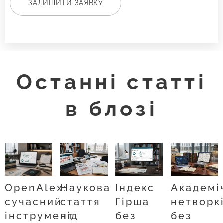
ЗАЛИШИТИ ЗАЯВКУ
Останні статті
в блозі
OpenAlex:
Наукова
Індекс
Академі
сучасний
стаття
Гірша
нетворк
інструмент
під
без
без