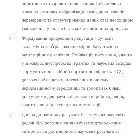
роботою та створюють нові знання. Це особливо
важливо в умовах цифровізації науки, коли наявність
перевірених та структурованих даних стає необхідною
умовою для участі в багатьох академічних процесах.
Формування професійної репутації - сучасна
академічна кар'єра значною мірою базується на
репутаційному капіталі. Публікації, цитування, участь
у міжнародних проєктах, грантах та наукових заходах
формують професійний портрет дослідника. НСД
дозволяє об'єднати ці досягнення в одному
інформаційному середовищі та зробити їх більш
доступними для наукової спільноти, роботодавців,
грантодавців та експертних організацій.
Довіра до наукових результатів - у сучасному світі
дедалі більшого значення набуває підтвердження
авторства та достовірності наукових результатів.