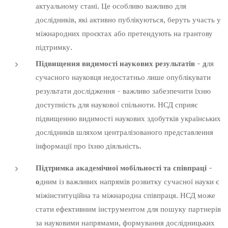
актуальному стані. Це особливо важливо для
дослідників, які активно публікуються, беруть участь у
міжнародних проєктах або претендують на грантову
підтримку.
Підвищення видимості наукових результатів - д
ля
сучасного науковця недостатньо лише опублікувати
результати дослідження - важливо забезпечити їхню
доступність для наукової спільноти. НСД сприяє
підвищенню видимості наукових здобутків українських
дослідників шляхом централізованого представлення
інформації про їхню діяльність.
Підтримка академічної мобільності та співпраці -
о
дним із важливих напрямів розвитку сучасної науки є
міжінституційна та міжнародна співпраця. НСД може
стати ефективним інструментом для пошуку партнерів
за науковими напрямами, формування дослідницьких