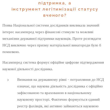
підтримка, а
інструмент легітимізації статусу
вченого?
Поява Національної системи дослідників викликала значний
інтерес насамперед через фінансові стимули та можливі
механізми державної підтримки науковців. Проте розглядати
НСД виключно через призму матеріальної винагороди було б
помилкою.
Насамперед система формує офіційне цифрове підтвердження
наукової діяльності дослідника.
Визнання на державному рівні - потрапляння до НСД
означає, що наукова діяльність дослідника є офіційно
зафіксованою та врахованою в національному
науковому просторі. Фактично формується єдиний
реєстр фахівців, які активно займаються науковою