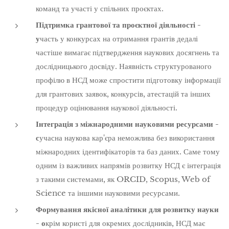
команд та участі у спільних проєктах.
Підтримка грантової та проєктної діяльності -
у
часть у конкурсах на отримання грантів дедалі
частіше вимагає підтвердження наукових досягнень та
дослідницького досвіду. Наявність структурованого
профілю в НСД може спростити підготовку інформації
для грантових заявок, конкурсів, атестацій та інших
процедур оцінювання наукової діяльності.
Інтеграція з міжнародними науковими ресурсами -
с
учасна наукова кар'єра неможлива без використання
міжнародних ідентифікаторів та баз даних. Саме тому
одним із важливих напрямів розвитку НСД є інтеграція
з такими системами, як ORCID, Scopus, Web of
Science та іншими науковими ресурсами.
Формування якісної аналітики для розвитку науки
- о
крім користі для окремих дослідників, НСД має