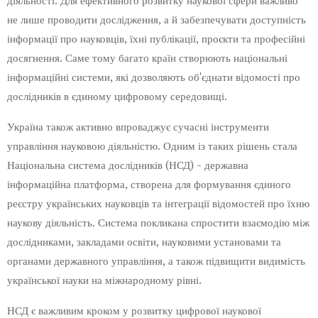
діяльності. Для ефективного розвитку наукової сфери важливо
не лише проводити дослідження, а й забезпечувати доступність
інформації про науковців, їхні публікації, проєкти та професійні
досягнення. Саме тому багато країн створюють національні
інформаційні системи, які дозволяють об'єднати відомості про
дослідників в єдиному цифровому середовищі.
Україна також активно впроваджує сучасні інструменти
управління науковою діяльністю. Одним із таких рішень стала
Національна система дослідників (НСД) - державна
інформаційна платформа, створена для формування єдиного
реєстру українських науковців та інтеграції відомостей про їхню
наукову діяльність. Система покликана спростити взаємодію між
дослідниками, закладами освіти, науковими установами та
органами державного управління, а також підвищити видимість
української науки на міжнародному рівні.
НСД є важливим кроком у розвитку цифрової наукової