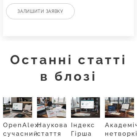
ЗАЛИШИТИ ЗАЯВКУ
Останні статті
в блозі
OpenAlex:
Наукова
Індекс
Академі
сучасний
стаття
Гірша
нетворк