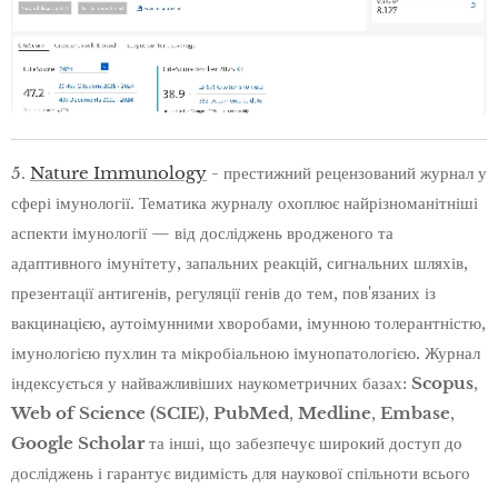
5.
Nature Immunology
- престижний рецензований журнал у
сфері імунології. Тематика журналу охоплює найрізноманітніші
аспекти імунології — від досліджень вродженого та
адаптивного імунітету, запальних реакцій, сигнальних шляхів,
презентації антигенів, регуляції генів до тем, пов'язаних із
вакцинацією, аутоімунними хворобами, імунною толерантністю,
імунологією пухлин та мікробіальною імунопатологією. Журнал
індексується у найважливіших наукометричних базах:
Scopus
,
Web of Science (SCIE)
,
PubMed
,
Medline
,
Embase
,
Google Scholar
та інші, що забезпечує широкий доступ до
досліджень і гарантує видимість для наукової спільноти всього