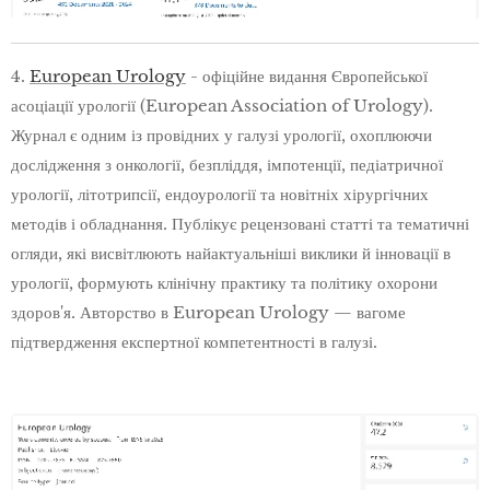
4.
European Urology
- офіційне видання Європейської
асоціації урології (European Association of Urology).
Журнал є одним із провідних у галузі урології, охоплюючи
дослідження з онкології, безпліддя, імпотенції, педіатричної
урології, літотрипсії, ендоурології та новітніх хірургічних
методів і обладнання. Публікує рецензовані статті та тематичні
огляди, які висвітлюють найактуальніші виклики й інновації в
урології, формують клінічну практику та політику охорони
здоров'я. Авторство в European Urology — вагоме
підтвердження експертної компетентності в галузі.