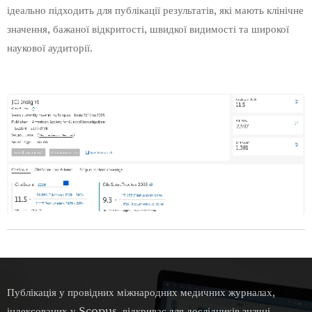
ідеально підходить для публікації результатів, які мають клінічне
значення, бажаної відкритості, швидкої видимості та широкої
наукової аудиторії.
Публікація у провідних міжнародних медичних журналах,
індексованих у Scopus, відкриває для дослідників значні