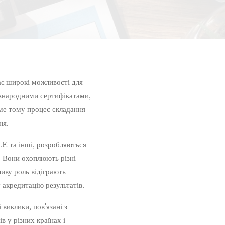
ає широкі можливості для
іжнародними сертифікатами,
аме тому процес складання
ня.
 та інші, розробляються
. Вони охоплюють різні
иву роль відіграють
 акредитацію результатів.
виклики, пов'язані з
в у різних країнах і