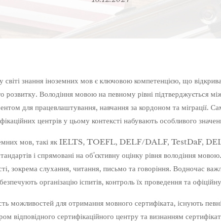
 світі знання іноземних мов є ключовою компетенцією, що відкрив
го розвитку. Володіння мовою на певному рівні підтверджується м
ентом для працевлаштування, навчання за кордоном та міграції. С
ифікаційних центрів у цьому контексті набувають особливого значен
ноземних мов, такі як IELTS, TOEFL, DELF/DALF, TestDaF, DELE
тандартів і спрямовані на об'єктивну оцінку рівня володіння мовою
ті, зокрема слухання, читання, письмо та говоріння. Водночас важл
абезпечують організацію іспитів, контроль їх проведення та офіційну
сть можливостей для отримання мовного сертифіката, існують певні 
ром відповідного сертифікаційного центру та визнанням сертифікаті