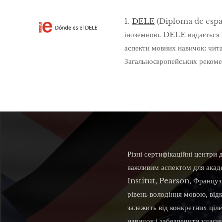
1.
DELE
(Diploma de españo
іноземною. DELE видається Мі
аспекти мовних навичок: чита
Загальноєвропейських рекомен
Різні сертифікаційні центри
важливим аспектом для акаде
Institut, Pearson, Француз
рівень володіння мовою, від
залежить від конкретних ціл
навичок і забезпечити учас