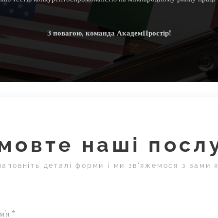
З повагою, команда АкадемПростір!
мовте наші посл
заповніть деталі форми і ми зв'яжемося з вами
Ім'я