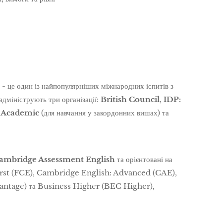
е один із найпопулярніших міжнародних іспитів з
 адмініструють три організації:
British Council
,
IDP:
:
Academic
(для навчання у закордонних вишах) та
ambridge Assessment English
та орієнтовані на
 First (FCE), Cambridge English: Advanced (CAE),
antage) та Business Higher (BEC Higher),