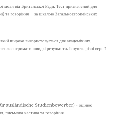
ої мови від Британської Ради. Тест призначений для
ні) та говоріння – за шкалою Загальноєвропейських
 який широко використовується для академічних,
воляє отримати швидкі результати. Існують різні версії
ür ausländische Studienbewerber) - оцінює
ня, письмова частина та говоріння.