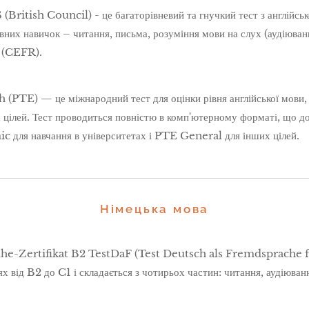
(British Council) - це багаторівневий та гнучкий тест з англійськ
вних навичок – читання, письма, розуміння мови на слух (аудіюван
ти (CEFR).
 (PTE) — це міжнародний тест для оцінки рівня англійської мови,
 цілей. Тест проводиться повністю в комп'ютерному форматі, що доз
 для навчання в університетах і PTE General для інших цілей.
Німецька мова
e-Zertifikat B2 TestDaF (Test Deutsch als Fremdsprache f
ях від B2 до C1 і складається з чотирьох частин: читання, аудіюван