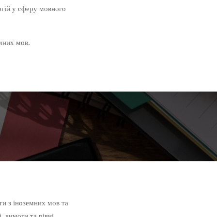
гій у сферу мовного
емних мов.
ти з іноземних мов та
, вимоги та рівні