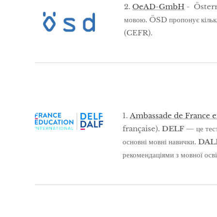
2.
OeAD-GmbH
- Österr
мовою. ÖSD пропонує кілька 
(CEFR).
1.
Ambassade de France e
française).
DELF
— це тест
основні мовні навички.
DAL
рекомендаціями з мовної ос