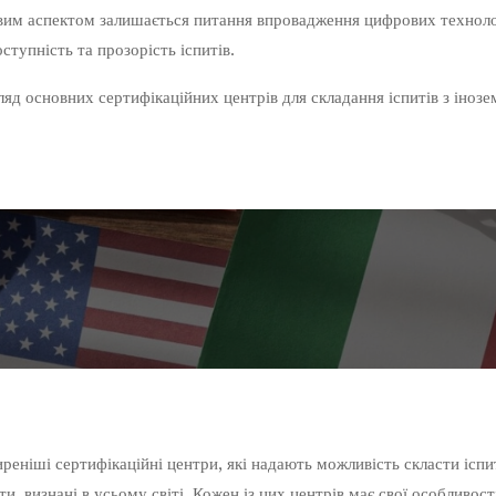
ивим аспектом залишається питання впровадження цифрових техноло
ступність та прозорість іспитів.
ляд основних сертифікаційних центрів для складання іспитів з іноз
еніші сертифікаційні центри, які надають можливість скласти іспи
и, визнані в усьому світі. Кожен із цих центрів має свої особливості