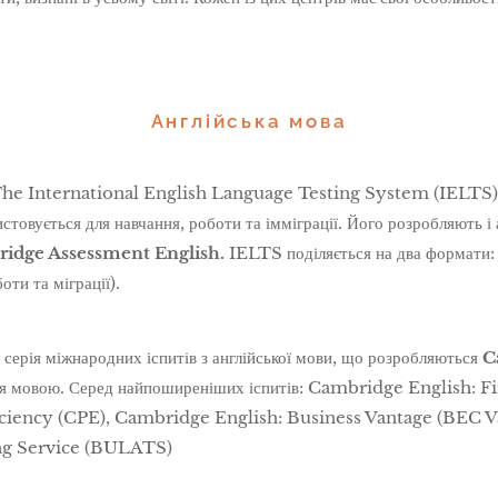
Англійська мова
he International English Language Testing System (IELTS) - ц
истовується для навчання, роботи та імміграції. Його розробляють і
idge Assessment English.
IELTS поділяється на два формати
оти та міграції).
 серія міжнародних іспитів з англійської мови, що розробляються
C
іння мовою. Серед найпоширеніших іспитів: Cambridge English:
ciency (CPE), Cambridge English: Business Vantage (BEC V
ng Service (BULATS)