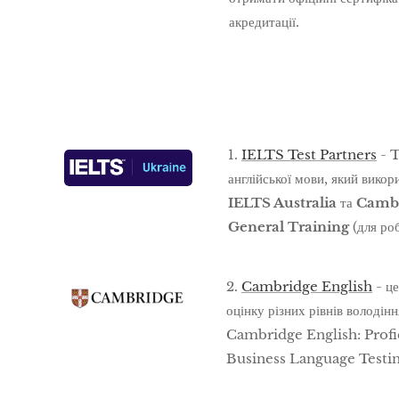
акредитації.
1.
IELTS Test Partners
- T
англійської мови, який викор
IELTS Australia
та
Cambr
General Training
(для роб
2.
Cambridge English
- це
оцінку різних рівнів волод
Cambridge English: Profi
Business Language Testi