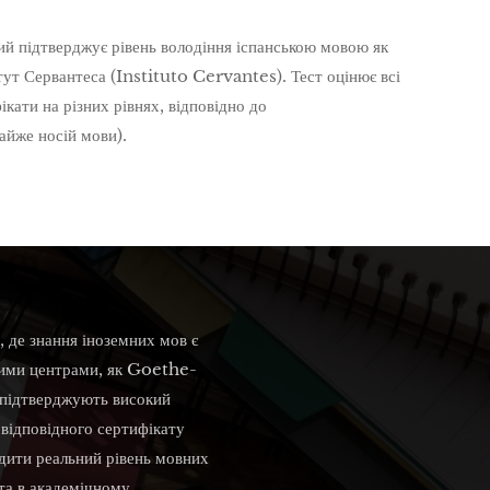
 підтверджує рівень володіння іспанською мовою як
тут Сервантеса (Instituto Cervantes). Тест оцінює всі
кати на різних рівнях, відповідно до
айже носій мови).
, де знання іноземних мов є
акими центрами, як Goethe-
 підтверджують високий
 відповідного сертифікату
рдити реальний рівень мовних
та в академічному