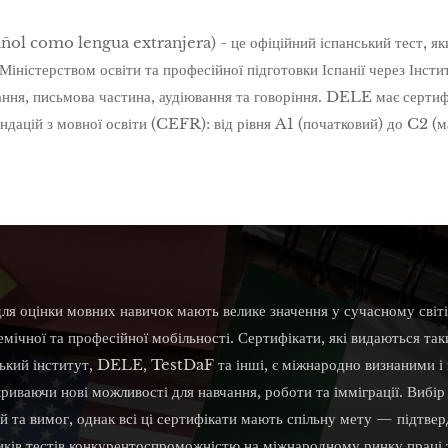
l como lengua extranjera) - це офіційний іспанський тест, який
ністерством освіти та професійної підготовки Іспанії через Інсти
ння, письмова частина, аудіювання та говоріння. DELE має сертифі
дацій з мовної освіти (CEFR): від рівня A1 (початковий) до C2 (м
 для оцінки мовних навичок мають велике значення у сучасному світі
мічної та професійної мобільності. Сертифікати, які видаються т
ький інститут, DELE, TestDaF та інші, є міжнародно визнаними і
криваючи нові можливості для навчання, роботи та імміграції. Вибір
ей та вимог, однак всі ці сертифікати мають спільну мету — підтве
ників тестів конкурентоспроможністю на міжнародному ринку праці 