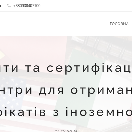
a
+380938407100
ГОЛОВНА
ити та сертифікац
нтри для отрима
ікатів з іноземн
15.12.2024