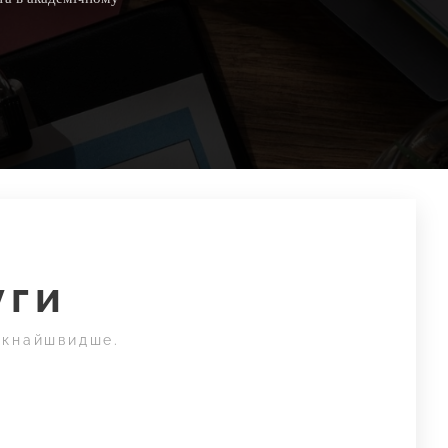
уги
 якнайшвидше.