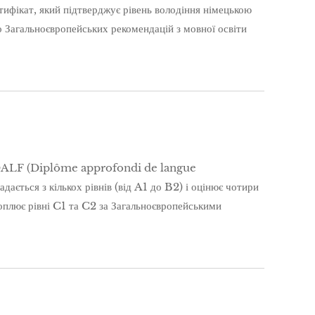
кат, який підтверджує рівень володіння німецькою
о Загальноєвропейських рекомендацій з мовної освіти
 DALF (Diplôme approfondi de langue
ється з кількох рівнів (від A1 до B2) і оцінює чотири
оплює рівні C1 та C2 за Загальноєвропейськими