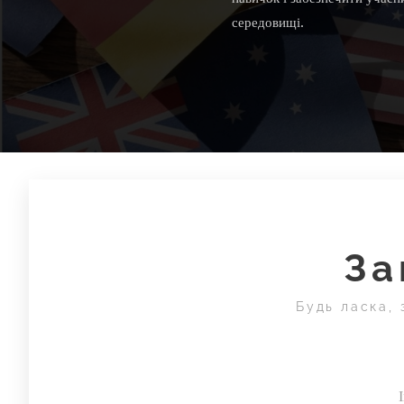
середовищі.
За
Будь ласка, 