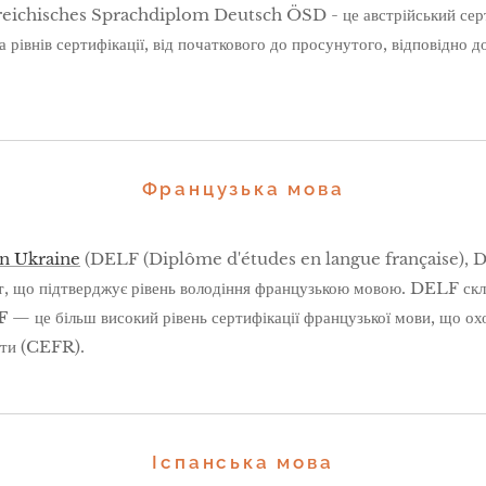
eichisches Sprachdiplom Deutsch ÖSD - це австрійський сертифі
рівнів сертифікації, від початкового до просунутого, відповідно д
Французька мова
n Ukraine
(DELF (Diplôme d'études en langue française),
, що підтверджує рівень володіння французькою мовою. DELF склада
F
— це більш високий рівень сертифікації французької мови, що ох
віти (CEFR).
Іспанська мова