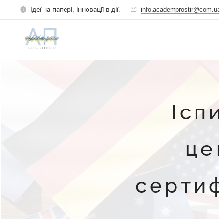
Ідеї на папері, інновації в дії.
info.academprostir@com.u
Ісп
це
сертиф