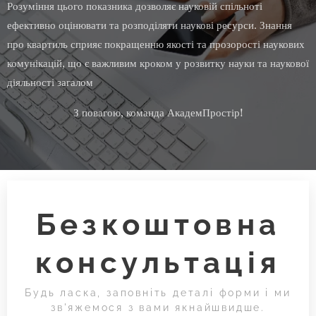
Розуміння цього показника дозволяє науковій спільноті
ефективно оцінювати та розподіляти наукові ресурси. Знання
про квартиль сприяє покращенню якості та прозорості наукових
комунікацій, що є важливим кроком у розвитку науки та наукової
діяльності загалом
З повагою, команда АкадемПростір!
Безкоштовна
консультація
Будь ласка, заповніть деталі форми і ми
зв'яжемося з вами якнайшвидше.