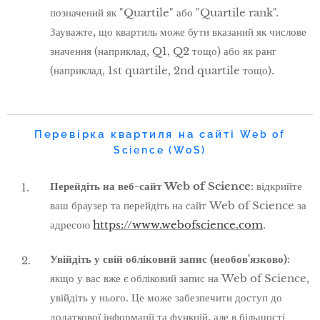
позначений як "Quartile" або "Quartile rank".
Зауважте, що квартиль може бути вказаний як числове
значення (наприклад, Q1, Q2 тощо) або як ранг
(наприклад, 1st quartile, 2nd quartile тощо).
Перевірка квартиля на сайті
Web of
Science (WoS)
Перейдіть на веб-сайт Web of Science
: відкрийте
ваш браузер та перейдіть на сайт Web of Science за
адресою
https://www.webofscience.com
.
Увійдіть у свій обліковий запис (необов'язково)
:
якщо у вас вже є обліковий запис на Web of Science,
увійдіть у нього. Це може забезпечити доступ до
додаткової інформації та функцій, але в більшості