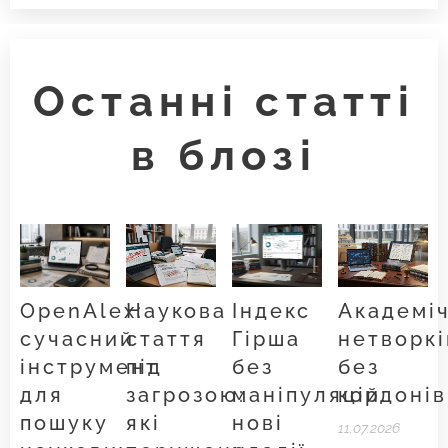
Останні статті
в блозі
OpenAlex:
Наукова
Індекс
Академі
сучасний
стаття
Гірша
нетворкі
інструмент
під
без
без
для
загрозою:
маніпуляцій:
кордонів
пошуку
які
нові
11.07.2026