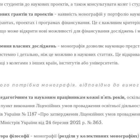
и студентів до наукових проектів, а також консультувати колег і студ
вих грантів та проектів -
наявність монографій у портфоліо наук
рантах, проектах і програмах фінансування. Це є важливим критеріє
 що може відкрити нові можливості для фінансування досліджень і м
ення власних досліджень -
монографія дозволяє науковцю предста
истемно і детально, ніж це можливо в наукових статтях. Це відкрив
аці з колегами з інших країн, інститутів або університетів.
ого потрібна монографія, відповідно до вимо
педагогічним та науковим працівникам кожні п'ять років,
оскіль
 пункт виконання Ліцензійних умов провадження освітньої діяльност
в України № 1187 «Про затвердження Ліцензійних умов провадження
 Міністрів України від 24 березня 2021 р. № 365.
ора філософії -
монографії (
розділи у колективних монографіях
)