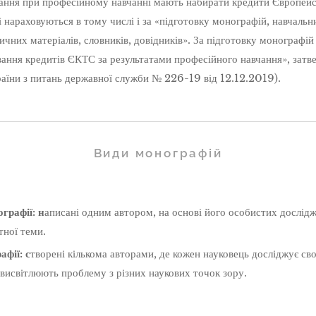
ання при професійному навчанні мають набирати кредити Європейс
і нараховуються в тому числі і за «підготовку монографій, навчальн
ичних матеріалів, словників, довідників». За підготовку монографі
ання кредитів ЄКТС за результатами професійного навчання», зат
раїни з питань державної служби № 226-19 від 12.12.2019).
Види монографій
графії: н
аписані одним автором, на основі його особистих дослід
тної теми.
фії: с
творені кількома авторами, де кожен науковець досліджує св
 висвітлюють проблему з різних наукових точок зору.