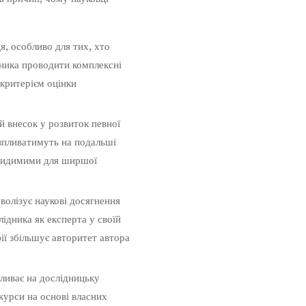
, особливо для тих, хто
дника проводити комплексні
 критерієм оцінки
 внесок у розвиток певної
 впливатимуть на подальші
 видимими для ширшої
волізує наукові досягнення
ідника як експерта у своїй
ії збільшує авторитет автора
ливає на дослідницьку
курси на основі власних