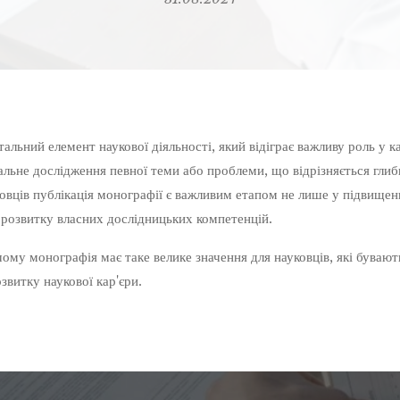
ьний елемент наукової діяльності, який відіграє важливу роль у ка
льне дослідження певної теми або проблеми, що відрізняється глиб
овців публікація монографії є важливим етапом не лише у підвищен
 розвитку власних дослідницьких компетенцій.
чому монографія має таке велике значення для науковців, які буваю
звитку наукової кар'єри.