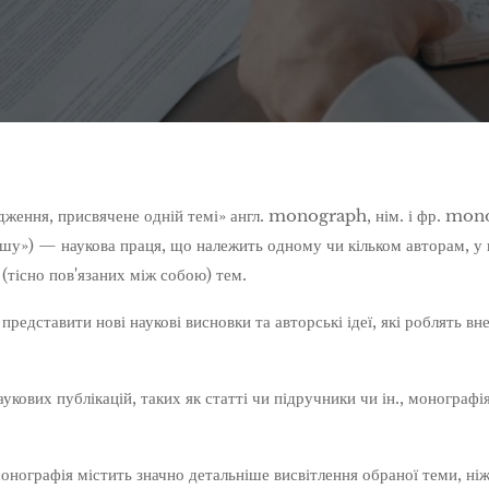
ідження, присвячене одній темі» англ. monograph, нім. і фр. mon
шу») — наукова праця, що належить одному чи кільком авторам, у 
 (тісно пов'язаних між собою) тем.
едставити нові наукові висновки та авторські ідеї, які роблять вне
аукових публікацій, таких як статті чи підручники чи ін., монографі
онографія містить значно детальніше висвітлення обраної теми, ніж