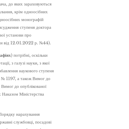
вача, до яких зараховуються
ування, крім одноосібних
дноосібних монографій
рисудження ступеня доктора
ової установи про
и від 12.01.2022 р. №44).
рафіях
) потрібні, оскільки
ції, з галузі науки, з якої
збавлення наукового ступеня
 № 1197, а також Вимог до
а Вимог до опублікованої
их Наказом Міністерства
Порядку нарахування
ржавні службовці, посадові