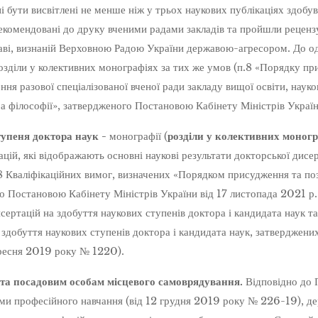
і бути висвітлені не менше ніж у трьох наукових публікаціях здобу
екомендовані до друку вченими радами закладів та пройшли реценз
аві, визнаній Верховною Радою України державою-агресором. До о
озділи у колективних монографіях за тих же умов (п.8 «Порядку п
ння разової спеціалізованої вченої ради закладу вищої освіти, наук
а філософії», затвердженого Постановою Кабінету Міністрів Україн
тупеня доктора наук -
монографії (
розділи у колективних моног
цій, які відображають основні наукові результати докторської дисерта
8 Кваліфікаційних вимог, визначених «Порядком присудження та по
о Постановою Кабінету Міністрів України від 17 листопада 2021 р.
исертацій на здобуття наукових ступенів доктора і кандидата наук т
 здобуття наукових ступенів доктора і кандидата наук, затверджен
ересня 2019 року № 1220).
та посадовим особам місцевого самоврядування.
Відповідно до 
ми професійного навчання (від 12 грудня 2019 року № 226-19), де