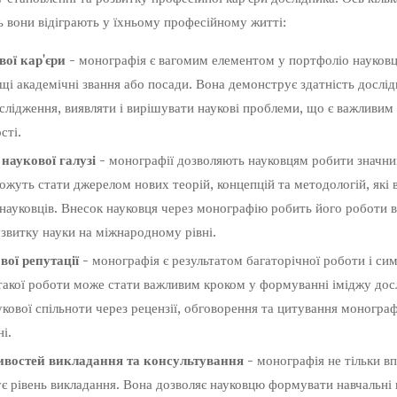
ь вони відіграють у їхньому професійному житті:
ої кар'єри -
монографія є вагомим елементом у портфоліо науковця
щі академічні звання або посади. Вона демонструє здатність дослі
ослідження, виявляти і вирішувати наукові проблеми, що є важливим
сті.
наукової галузі -
монографії дозволяють науковцям робити значний
ожуть стати джерелом нових теорій, концепцій та методологій, які
науковців. Внесок науковця через монографію робить його роботи
озвитку науки на міжнародному рівні.
ої репутації -
монографія є результатом багаторічної роботи і сим
 такої роботи може стати важливим кроком у формуванні іміджу досл
укової спільноти через рецензії, обговорення та цитування монограф
і.
востей викладання та консультування -
монографія не тільки вп
ує рівень викладання. Вона дозволяє науковцю формувати навчальні 