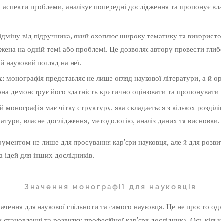
і аспекти проблеми, аналізує попередні дослідження та пропонує вл
ідміну від підручника, який охоплює широку тематику та використо
жена на одній темі або проблемі. Це дозволяє автору провести глиб
й науковий погляд на неї.
к:
монографія представляє не лише огляд наукової літератури, а й ор
она демонструє його здатність критично оцінювати та пропонувати н
й монографія має чітку структуру, яка складається з кількох розділ
ратури, власне дослідження, методологію, аналіз даних та висновки.
ументом не лише для просування кар'єри науковця, але й для розви
 ідей для інших дослідників.
Значення монографії для науковців
ачення для наукової спільноти та самого науковця. Це не просто од
у становленні та розвитку професійної кар'єри дослідника. Ось кіль