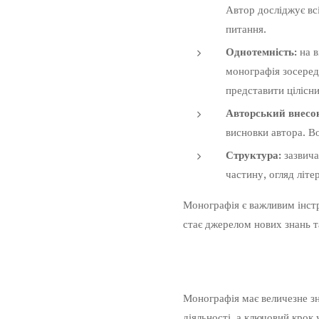
Автор досліджує вс
питання.
Однотемність:
на в
монографія зосеред
представити цілісни
Авторський внесо
висновки автора. В
Структура:
зазвича
частину, огляд літе
Монографія є важливим інстр
стає джерелом нових знань та
Монографія має величезне зн
діяльності, а ключовий крок 