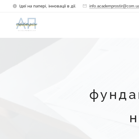
Ідеї на папері, інновації в дії.
info.academprostir@com.u
фунда
н