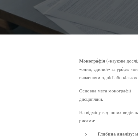
Моногра́фія
(«наукове досл
«один, єдиний» та γράφω «пи
вивченням однієї або кількох
Основна мета монографії — пр
дисципліни.
На відміну від інших видів н
рисами:
Глибина аналізу:
м