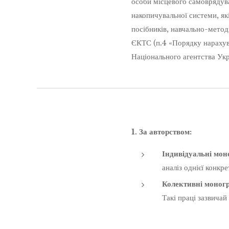
особи місцевого самоврядув
накопичувальної системи, як
посібників, навчально-метод
ЄКТС (п.4 «Порядку нарахув
Національного агентства Ук
1. За авторством:
Індивідуальні моно
аналіз однієї конкре
Колективні моногра
Такі праці зазвичай