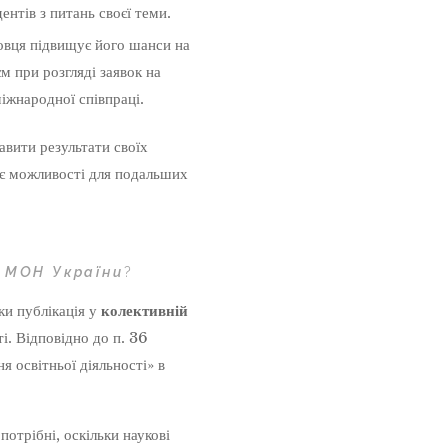
ентів з питань своєї теми.
овця підвищує його шанси на
м при розгляді заявок на
іжнародної співпраці.
вити результати своїх
ає можливості для подальших
г МОН України
?
ки публікація у
колективній
і. Відповідно до п. 36
 освітньої діяльності» в
 потрібні, оскільки наукові