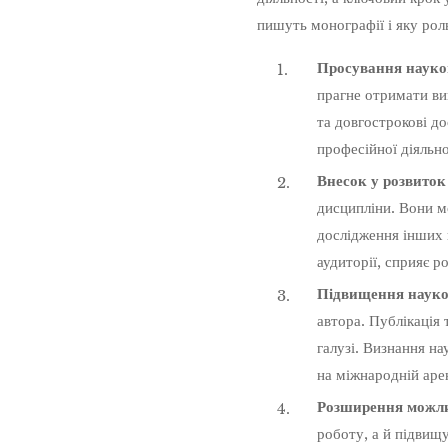
пишуть монографії і яку рол
Просування науков
прагне отримати ви
та довгострокові д
професійної діяльно
Внесок у розвиток 
дисципліни. Вони м
дослідження інших 
аудиторії, сприяє р
Підвищення науков
автора. Публікація
галузі. Визнання на
на міжнародній арен
Розширення можли
роботу, а й підвищ