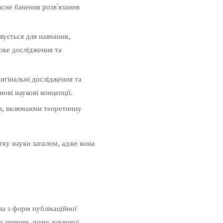
асне бачення розв'язання
вується для навчання,
оке дослідження та
игінальні дослідження та
ові наукові концепції.
ів, включаючи теоретичну
тку науки загалом, адже вона
на з форм публікаційної
ка причин, чому науковці