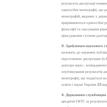
результати дисертації повинн
одноосібні монографії, що р
монографій, виданих у держ
прирівнюються одноосібні р
філософії та скасування ріше
присудження ступеня доктор
3. Здобувачам наукового с
належать до наукових публіка
підготовлено дисертацію (п.
доктора наук», затвердженог
опублікування результатів д
монографії, що подається на
освіти і науки України 23 в
4. Державним службовцям 
кредитів ЄКТС за результата