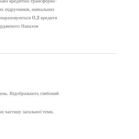
ької кредитної трансферно-
их підручників, навчальних
й нараховуються 0,2 кредити
вердженого Наказом
жень. Відображають глибокий
ою частину загальної теми.