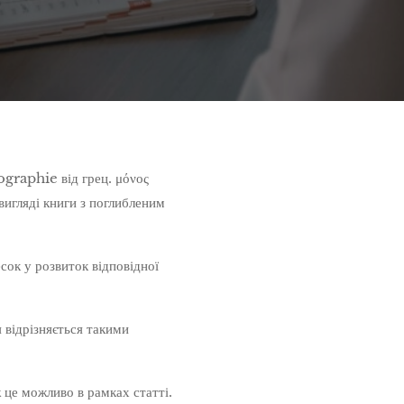
ographie від грец. μόνος
вигляді книги з поглибленим
сок у розвиток відповідної
я відрізняється такими
 це можливо в рамках статті.