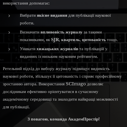
використання допомагає:
Вибрати
якісне видання
для публікації наукової
роботи.
Визначити
впливовість журналу
за такими
показниками, як
SJR, квартиль, цитованість
тощо.
Уникати
хижацьких журналів
та публікацій у
виданнях із низьким науковим рейтингом.
Ретельний підхід до вибору журналу підвищує видимість
наукової роботи, збільшує її цитованість і сприяє професійному
зростанню автора. Використання SCImago дозволяє
дослідникам ефективно орієнтуватися в сучасному
академічному середовищі та знаходити найкращі можливості
для публікації.
З повагою, команда АкадемПростір!