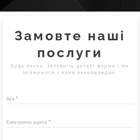
Замовте наші
послуги
Будь ласка, заповніть деталі форми і ми
зв'яжемося з вами якнайшвидше.
Ім'я
Електронна адреса