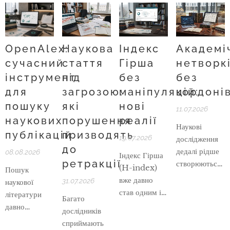
OpenAlex:
Наукова
Індекс
Академі
сучасний
стаття
Гірша
нетворк
інструмент
під
без
без
для
загрозою:
маніпуляцій:
кордоні
пошуку
які
нові
11.07.2026
наукових
порушення
реалії
Наукові
публікацій
призводять
19.07.2026
дослідження
до
дедалі рідше
08.08.2026
Індекс Гірша
ретракції
створюються
(H-index)
Пошук
в межах однієї
вже давно
31.07.2026
наукової
кафедри,
став одним із
літератури
Багато
університету
ключових
давно
дослідників
чи навіть
показників, за
перестав
сприймають
країни.
якими