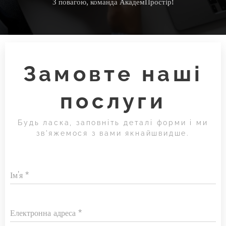
З повагою, команда АкадемПростір!
Замовте наші
послуги
Будь ласка, заповніть деталі форми і ми
зв'яжемося з вами якнайшвидше.
Ім'я
Електронна адреса