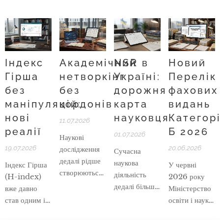
Індекс
Академічний
NSR в
Новий
Гірша
нетворкінг
Україні:
Перелік
без
без
дорожня
фахових
маніпуляцій:
кордонів
карта
видань
нові
науковця
Категор
11.07.2026
реалії
Б 2026
01.07.2026
Наукові
19.07.2026
20.06.2026
дослідження
Сучасна
дедалі рідше
наукова
Індекс Гірша
У червні
створюються
діяльність
(H-index)
2026 року
в межах однієї
дедалі більше
вже давно
Міністерство
кафедри,
базується на
став одним із
освіти і науки
університету
цифрових
ключових
України
чи навіть