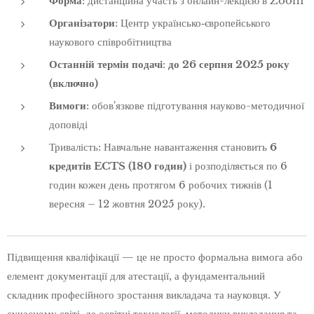
Форма
: дистанційна участь з онлайн-лекцією в Zoom
Організатори
: Центр українсько‑європейського
наукового співробітництва
Останній термін подачі
:
до 26 серпня 2025 року
(включно)
Вимоги
: обов'язкове підготування науково-методичної
доповіді
Тривалість: Навчальне навантаження становить
6
кредитів ECTS (180 годин)
і розподіляється по 6
годин кожен день протягом 6 робочих тижнів (1
вересня – 12 жовтня 2025 року).
Підвищення кваліфікації — це не просто формальна вимога або
елемент документації для атестації, а фундаментальний
складник професійного зростання викладача та науковця. У
сучасному світі, де освітні технології, методики викладання та