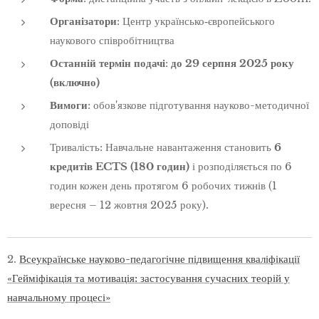
Організатори
: Центр українсько‑європейського
наукового співробітництва
Останній термін подачі
:
до 29 серпня 2025 року
(включно)
Вимоги
: обов'язкове підготування науково-методичної
доповіді
Тривалість: Навчальне навантаження становить
6
кредитів ECTS (180 годин)
і розподіляється по 6
годин кожен день протягом 6 робочих тижнів (1
вересня – 12 жовтня 2025 року).
2.
Всеукраїнське науково-педагогічне підвищення кваліфікації
«Гейміфікація та мотивація: застосування сучасних теорій у
навчальному процесі»