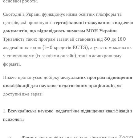
основної роботи.
Сьогодні в Україні функціонує низка освітніх платформ та
центрів, які пропонують
сертифіковані стажування з видачею
документів, що відповідають вимогам МОН України
.
Тривалість таких програм зазвичай становить від 30 до 180
академічних годин (1–6 кредитів ECTS), а участь можлива як
у синхронному (із лекціями онлайн), так і в асинхронному
форматі.
Нижче пропонуємо добірку
актуальних програм підвищення
кваліфікації для науково-педагогічних працівників
, які
доступні вже зараз:
1.
Всеукраїнське науково-педагогічне підвищення кваліфікації з
психології
Форма
: дистанційна участь з онлайн-лекцією в Zoom.