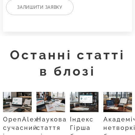
ЗАЛИШИТИ ЗАЯВКУ
Останні статті
в блозі
OpenAlex:
Наукова
Індекс
Академі
сучасний
стаття
Гірша
нетворк