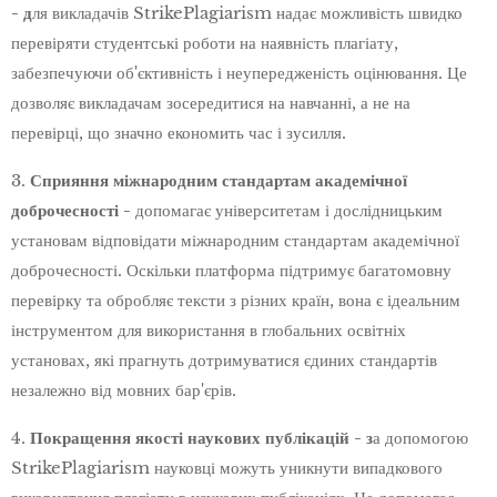
- д
ля викладачів StrikePlagiarism надає можливість швидко
перевіряти студентські роботи на наявність плагіату,
забезпечуючи об'єктивність і неупередженість оцінювання. Це
дозволяє викладачам зосередитися на навчанні, а не на
перевірці, що значно економить час і зусилля.
3.
Сприяння міжнародним стандартам академічної
доброчесності -
допомагає університетам і дослідницьким
установам відповідати міжнародним стандартам академічної
доброчесності. Оскільки платформа підтримує багатомовну
перевірку та обробляє тексти з різних країн, вона є ідеальним
інструментом для використання в глобальних освітніх
установах, які прагнуть дотримуватися єдиних стандартів
незалежно від мовних бар'єрів.
4.
Покращення якості наукових публікацій - з
а допомогою
StrikePlagiarism науковці можуть уникнути випадкового