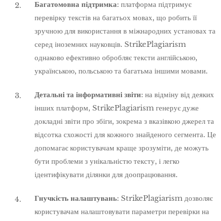
Багатомовна підтримка
: платформа підтримує
перевірку текстів на багатьох мовах, що робить її
зручною для використання в міжнародних установах та
серед іноземних науковців. StrikePlagiarism
однаково ефективно обробляє тексти англійською,
українською, польською та багатьма іншими мовами.
Детальні та інформативні звіти
: на відміну від деяких
інших платформ, StrikePlagiarism генерує дуже
докладні звіти про збіги, зокрема з вказівкою джерел та
відсотка схожості для кожного знайденого сегмента. Це
допомагає користувачам краще зрозуміти, де можуть
бути проблеми з унікальністю тексту, і легко
ідентифікувати ділянки для доопрацювання.
Гнучкість налаштувань
: StrikePlagiarism дозволяє
користувачам налаштовувати параметри перевірки на