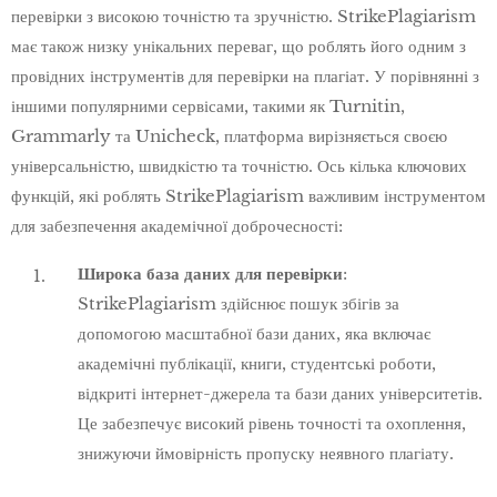
перевірки з високою точністю та зручністю. StrikePlagiarism
має також низку унікальних переваг, що роблять його одним з
провідних інструментів для перевірки на плагіат. У порівнянні з
іншими популярними сервісами, такими як Turnitin,
Grammarly та Unicheck, платформа вирізняється своєю
універсальністю, швидкістю та точністю. Ось кілька ключових
функцій, які роблять StrikePlagiarism важливим інструментом
для забезпечення академічної доброчесності:
Широка база даних для перевірки
:
StrikePlagiarism здійснює пошук збігів за
допомогою масштабної бази даних, яка включає
академічні публікації, книги, студентські роботи,
відкриті інтернет-джерела та бази даних університетів.
Це забезпечує високий рівень точності та охоплення,
знижуючи ймовірність пропуску неявного плагіату.