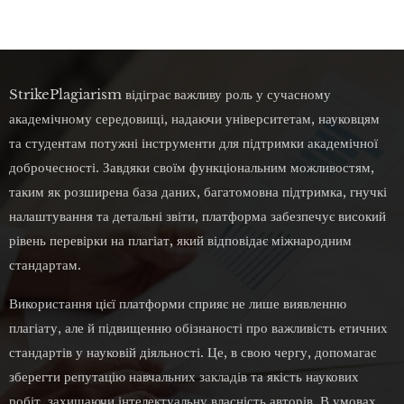
StrikePlagiarism відіграє важливу роль у сучасному
академічному середовищі, надаючи університетам, науковцям
та студентам потужні інструменти для підтримки академічної
доброчесності. Завдяки своїм функціональним можливостям,
таким як розширена база даних, багатомовна підтримка, гнучкі
налаштування та детальні звіти, платформа забезпечує високий
рівень перевірки на плагіат, який відповідає міжнародним
стандартам.
Використання цієї платформи сприяє не лише виявленню
плагіату, але й підвищенню обізнаності про важливість етичних
стандартів у науковій діяльності. Це, в свою чергу, допомагає
зберегти репутацію навчальних закладів та якість наукових
робіт, захищаючи інтелектуальну власність авторів. В умовах