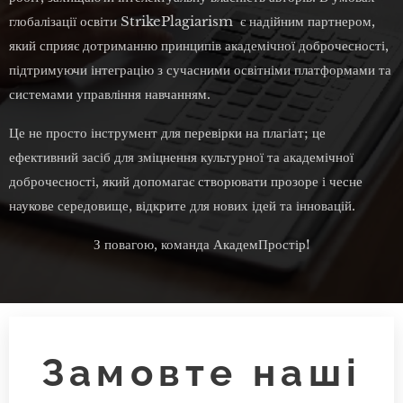
глобалізації освіти StrikePlagiarism є надійним партнером,
який сприяє дотриманню принципів академічної доброчесності,
підтримуючи інтеграцію з сучасними освітніми платформами та
системами управління навчанням.
Це не просто інструмент для перевірки на плагіат; це
ефективний засіб для зміцнення культурної та академічної
доброчесності, який допомагає створювати прозоре і чесне
наукове середовище, відкрите для нових ідей та інновацій.
З повагою, команда АкадемПростір!
Замовте наші