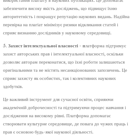
використання плагіату в наукових публікаціях. Це допомагає
забезпечити високу якість досліджень, що підвищує їхню
авторитетність і покращує репутацію наукових видань. Надійна
перевірка на плагіат мінімізує ризики відкликання статей і
сприяє визнанню дослідників у науковому середовищі.
5.
Захист інтелектуальної власності - п
латформа підтримує
захист авторських прав і інтелектуальної власності, оскільки
дозволяє авторам переконатися, що їхні роботи залишаються
оригінальними та не містять несанкціонованих запозичень. Це
сприяє захисту як особистих, так і колективних наукових
здобутків.
Це важливий інструмент для сучасної освіти, сприяючи
академічній доброчесності та підтримуючи процес навчання і
дослідження на високому рівні. Платформа допомагає
створювати культурне середовище, де повага до чужих праць і
прав є основою будь-якої наукової діяльності.