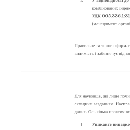
У відповідності до
комбінованих індек
УДК 005.336.1:31
(менеджмент організ
Правильне та точне оформлен
видимість і забезпечує відп
Для науковців, які лише поч
складним завданням. Насправ
даних. Ось кілька практичн
Уникайте випадков