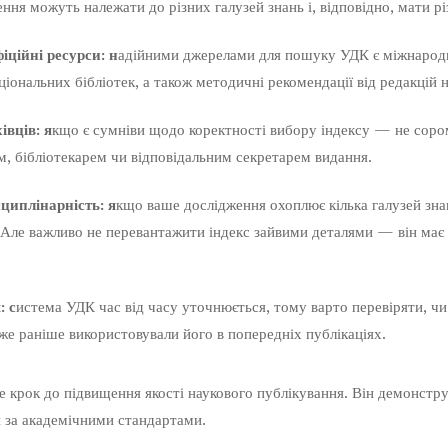
ня можуть належати до різних галузей знань і, відповідно, мати рі
іційні ресурси: н
адійними джерелами для пошуку УДК є міжна
іональних бібліотек, а також методичні рекомендації від редакцій 
івців: я
кщо є сумніви щодо коректності вибору індексу — не соро
м, бібліотекарем чи відповідальним секретарем видання.
циплінарність: я
кщо ваше дослідження охоплює кілька галузей зна
Але важливо не перевантажити індекс зайвими деталями — він має 
: с
истема УДК час від часу уточнюється, тому варто перевіряти, чи 
же раніше використовували його в попередніх публікаціях.
крок до підвищення якості наукового публікування. Він демонстру
и за академічними стандартами.