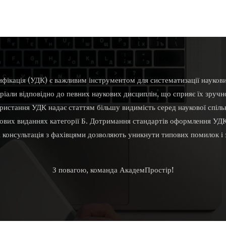
ифікація (УДК) є важливим інструментом для систематизації наукови
ріали відповідно до певних наукових дисциплін, що сприяє їх зруч
ристання УДК надає статтям більшу видимість серед наукової спіль
хових виданнях категорії Б. Дотримання стандартів оформлення УДК
і консультація з фахівцями дозволяють уникнути типових помилок і 
З повагою, команда АкадемПростір!