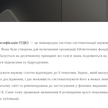
асифікація (УДК)
— це міжнародна система систематизації науков
. Вона була створена для полегшення організації бібліотечних фонді
 базується на десятковому принципі: всі галузі знань поділяються на
ься підкласами та підрозділами.
вати наукову статтю відповідно до її тематики. Індекс, який вказуєт
ь дослідження, і дає можливість систематизувати його в межах певн
сьому світі та рекомендована до застосування у фахових виданнях
ії Б. Саме тому правильне визначення й розміщення цього показника 
 публікації.