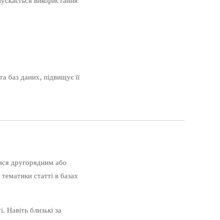
пускається використання
а баз даних, підвищує її
тися другорядним або
тематики статті в базах
. Навіть близькі за