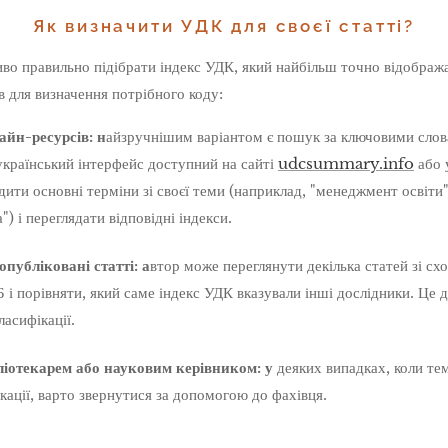
Як визначити УДК для своєї статті?
иво правильно підібрати індекс УДК, який найбільш точно відобража
в для визначення потрібного коду:
йн-ресурсів: н
айзручнішим варіантом є пошук за ключовими слов
український інтерфейс доступний на сайті
udcsummary.info
або 
дити основні терміни зі своєї теми (наприклад, "менеджмент освіти",
") і переглядати відповідні індекси.
опубліковані статті: а
втор може переглянути декілька статей зі сх
 Б і порівняти, який саме індекс УДК вказували інші дослідники. Ц
ласифікації.
бліотекарем або науковим керівником: у
деяких випадках, коли те
кації, варто звернутися за допомогою до фахівця.