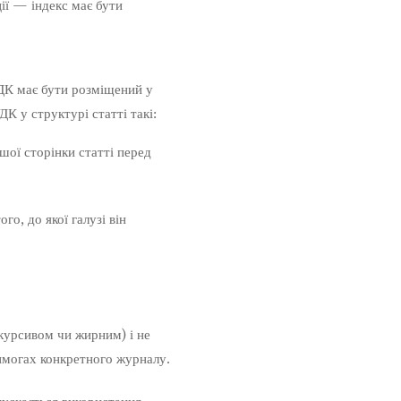
ії — індекс має бути
УДК має бути розміщений у
К у структурі статті такі:
шої сторінки статті перед
о, до якої галузі він
курсивом чи жирним) і не
имогах конкретного журналу.