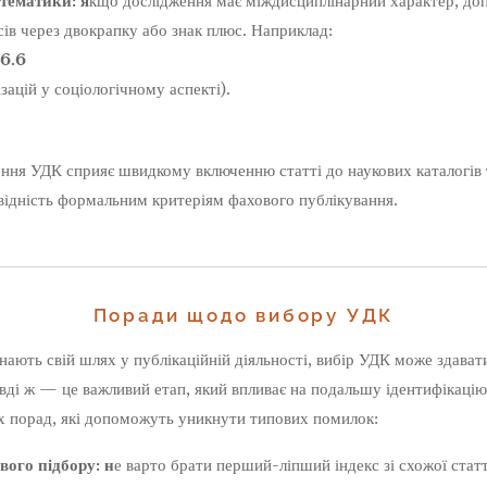
 тематики: я
кщо дослідження має міждисциплінарний характер, до
сів через двокрапку або знак плюс. Наприклад:
6.6
ацій у соціологічному аспекті).
ня УДК сприяє швидкому включенню статті до наукових каталогів т
овідність формальним критеріям фахового публікування.
Поради щодо вибору УДК
инають свій шлях у публікаційній діяльності, вибір УДК може здава
ді ж — це важливий етап, який впливає на подальшу ідентифікацію 
их порад, які допоможуть уникнути типових помилок:
ого підбору: н
е варто брати перший-ліпший індекс зі схожої статті