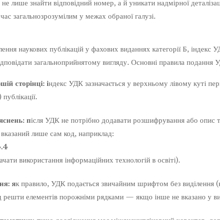
не лише знайти відповідний номер, а й уникати надмірної деталізац
час загальнозрозумілим у межах обраної галузі.
ення наукових публікацій у фахових виданнях категорії Б, індекс 
відповідати загальноприйнятому вигляду. Основні правила подання УД
ій сторінці: і
ндекс УДК зазначається у верхньому лівому куті пер
 публікації.
яснень: п
ісля УДК не потрібно додавати розшифрування або опис тог
 вказаний лише сам код, наприклад:
.4
ачати використання інформаційних технологій в освіті).
ня: я
к правило, УДК подається звичайним шрифтом без виділення (
д решти елементів порожніми рядками — якщо інше не вказано у в