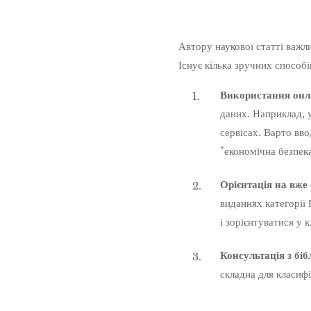
Автору наукової статті важл
Існує кілька зручних способі
Використання онла
даних. Наприклад, 
сервісах. Варто вво
"економічна безпека
Орієнтація на вже 
виданнях категорії
і зорієнтуватися у к
Консультація з бі
складна для класифі