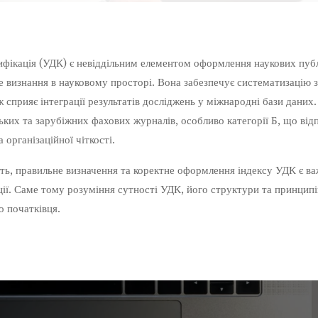
ифікація (УДК) є невіддільним елементом оформлення наукових публ
 визнання в науковому просторі. Вона забезпечує систематизацію 
ж сприяє інтеграції результатів досліджень у міжнародні бази даних
ьких та зарубіжних фахових журналів, особливо категорії Б, що ві
 організаційної чіткості.
ть, правильне визначення та коректне оформлення індексу УДК є в
ації. Саме тому розуміння сутності УДК, його структури та принцип
о початківця.