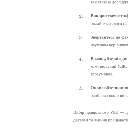
тематикою досліджен
Використовуйте оф
онлайн-каталоги нац
Звертайтеся до фах
науковим керівнико
Враховуйте міждис
комбінований УДК. 
зрозумілим.
Оновлюйте знання
особливо якщо ви в
Вибір правильного УДК — це 
деталей та вміння працюват