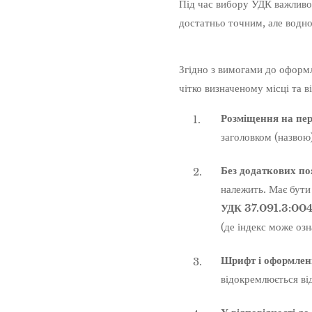
Під час вибору УДК важливо 
достатньо точним, але водно
Згідно з вимогами до оформл
чітко визначеному місці та 
Розміщення на перш
заголовком (назвою)
Без додаткових по
належить. Має бути
УДК 37.091.3:004
(де індекс може озн
Шрифт і оформлен
відокремлюється ві