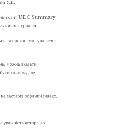
зні УДК.
родний сайт UDC Summary,
наукових журналів.
мтеся проконсультуватися з
нь, можна вказати
бути точним, але
не застарів обраний індекс,
є уважність автора до