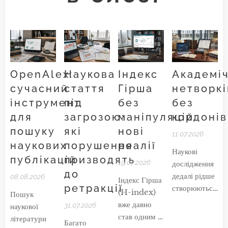
OpenAlex:
Наукова
Індекс
Академі
сучасний
стаття
Гірша
нетворкі
інструмент
під
без
без
для
загрозою:
маніпуляцій:
кордонів
пошуку
які
нові
11.07.2026
наукових
порушення
реалії
Наукові
публікацій
призводять
19.07.2026
дослідження
до
дедалі рідше
08.08.2026
Індекс Гірша
ретракції
створюються
(H-index)
Пошук
в межах
вже давно
31.07.2026
наукової
однієї
став одним із
літератури
Багато
кафедри,